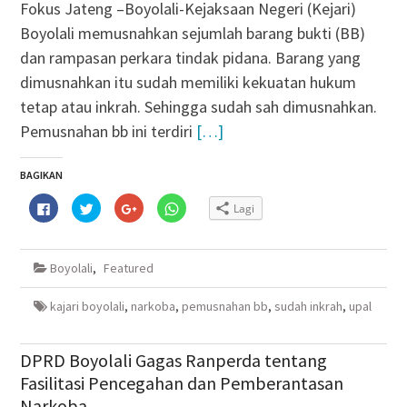
Fokus Jateng –Boyolali-Kejaksaan Negeri (Kejari)
Boyolali memusnahkan sejumlah barang bukti (BB)
dan rampasan perkara tindak pidana. Barang yang
dimusnahkan itu sudah memiliki kekuatan hukum
tetap atau inkrah. Sehingga sudah sah dimusnahkan.
Pemusnahan bb ini terdiri
[…]
BAGIKAN
Klik
Klik
Klik
Klik
Lagi
untuk
untuk
untuk
untuk
membagikan
berbagi
berbagi
berbagi
di
pada
via
di
Facebook(Membuka
Twitter(Membuka
Google+
WhatsApp(Membuka
di
di
(Membuka
di
Boyolali
,
Featured
jendela
jendela
di
jendela
yang
yang
jendela
yang
baru)
baru)
yang
baru)
baru)
kajari boyolali
,
narkoba
,
pemusnahan bb
,
sudah inkrah
,
upal
DPRD Boyolali Gagas Ranperda tentang
Fasilitasi Pencegahan dan Pemberantasan
Narkoba