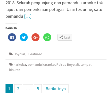
2018. Seluruh pengunjung dan pemandu karaoke tak
luput dari pemeriksaan petugas. Usai tes urine, satu
pemandu
[…]
BAGIKAN
Klik
Klik
Klik
Klik
Lagi
untuk
untuk
untuk
untuk
membagikan
berbagi
berbagi
berbagi
di
pada
via
di
Facebook(Membuka
Twitter(Membuka
Google+
WhatsApp(Membuka
di
di
(Membuka
di
Boyolali
,
Featured
jendela
jendela
di
jendela
yang
yang
jendela
yang
baru)
baru)
yang
baru)
baru)
narkoba
,
pemandu karaoke
,
Polres Boyolali
,
tempat
hiburan
Navigasi
1
2
…
5
Berikutnya
pos