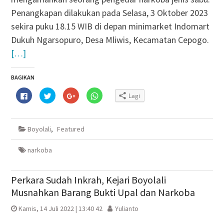
Penangkapan dilakukan pada Selasa, 3 Oktober 2023
sekira puku 18.15 WIB di depan minimarket Indomart
Dukuh Ngarsopuro, Desa Mliwis, Kecamatan Cepogo.
[…]
BAGIKAN
Klik
Klik
Klik
Klik
Lagi
untuk
untuk
untuk
untuk
membagikan
berbagi
berbagi
berbagi
di
pada
via
di
Facebook(Membuka
Twitter(Membuka
Google+
WhatsApp(Membuka
di
di
(Membuka
di
Boyolali
,
Featured
jendela
jendela
di
jendela
yang
yang
jendela
yang
baru)
baru)
yang
baru)
baru)
narkoba
Perkara Sudah Inkrah, Kejari Boyolali
Musnahkan Barang Bukti Upal dan Narkoba
Kamis, 14 Juli 2022 | 13:40 42
Yulianto