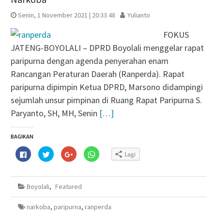
Senin, 1 November 2021 | 20:33 48
Yulianto
FOKUS
JATENG-BOYOLALI – DPRD Boyolali menggelar rapat
paripurna dengan agenda penyerahan enam
Rancangan Peraturan Daerah (Ranperda). Rapat
paripurna dipimpin Ketua DPRD, Marsono didampingi
sejumlah unsur pimpinan di Ruang Rapat Paripurna S.
Paryanto, SH, MH, Senin
[…]
BAGIKAN
Klik
Klik
Klik
Klik
Lagi
untuk
untuk
untuk
untuk
membagikan
berbagi
berbagi
berbagi
di
pada
via
di
Facebook(Membuka
Twitter(Membuka
Google+
WhatsApp(Membuka
di
di
(Membuka
di
Boyolali
,
Featured
jendela
jendela
di
jendela
yang
yang
jendela
yang
baru)
baru)
yang
baru)
baru)
narkoba
,
paripurna
,
ranperda