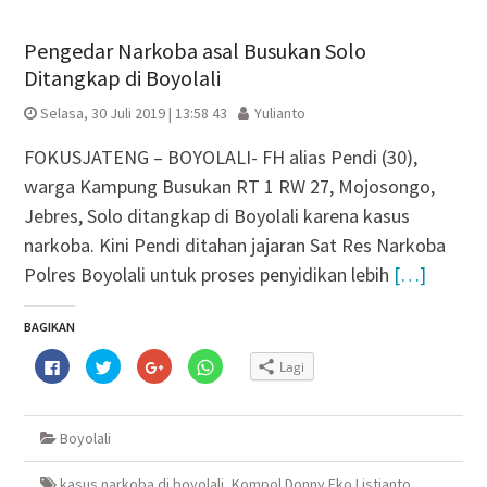
Pengedar Narkoba asal Busukan Solo
Ditangkap di Boyolali
Selasa, 30 Juli 2019 | 13:58 43
Yulianto
FOKUSJATENG – BOYOLALI- FH alias Pendi (30),
warga Kampung Busukan RT 1 RW 27, Mojosongo,
Jebres, Solo ditangkap di Boyolali karena kasus
narkoba. Kini Pendi ditahan jajaran Sat Res Narkoba
Polres Boyolali untuk proses penyidikan lebih
[…]
BAGIKAN
Klik
Klik
Klik
Klik
Lagi
untuk
untuk
untuk
untuk
membagikan
berbagi
berbagi
berbagi
di
pada
via
di
Facebook(Membuka
Twitter(Membuka
Google+
WhatsApp(Membuka
di
di
(Membuka
di
Boyolali
jendela
jendela
di
jendela
yang
yang
jendela
yang
baru)
baru)
yang
baru)
baru)
kasus narkoba di boyolali
,
Kompol Donny Eko Listianto
,