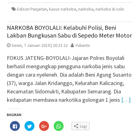
yang
yang
jendela
yang
baru)
baru)
yang
baru)
baru)
Edison Panjaitan
,
kasus narkoba
,
narkoba
,
narkoba di solo
NARKOBA BOYOLALI: Kelabuhi Polisi, Beni
Lakban Bungkusan Sabu di Sepedo Meter Motor
Senin, 7 Januari 2019 | 20:23 22
Yulianto
FOKUS JATENG-BOYOLALI-Jajaran Polres Boyolali
berhasil mengungkap pengguna narkoba jenis sabu
dengan cara nyeleneh. Dia adalah Beni Agung Susanto
(37), warga Jalan Kridanggo, Kelurahan Kalicacing,
Kecamatan Sidomukti, Kabupaten Semarang. Dia
kedapatan membawa narkotika golongan 1 jenis
[…]
BAGIKAN
Klik
Klik
Klik
Klik
Lagi
untuk
untuk
untuk
untuk
membagikan
berbagi
berbagi
berbagi
di
pada
via
di