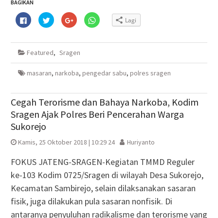
BAGIKAN
Klik
Klik
Klik
Klik
Lagi
untuk
untuk
untuk
untuk
membagikan
berbagi
berbagi
berbagi
di
pada
via
di
Facebook(Membuka
Twitter(Membuka
Google+
WhatsApp(Membuka
di
di
(Membuka
di
Featured
,
Sragen
jendela
jendela
di
jendela
yang
yang
jendela
yang
baru)
baru)
yang
baru)
baru)
masaran
,
narkoba
,
pengedar sabu
,
polres sragen
Cegah Terorisme dan Bahaya Narkoba, Kodim
Sragen Ajak Polres Beri Pencerahan Warga
Sukorejo
Kamis, 25 Oktober 2018 | 10:29 24
Huriyanto
FOKUS JATENG-SRAGEN-Kegiatan TMMD Reguler
ke-103 Kodim 0725/Sragen di wilayah Desa Sukorejo,
Kecamatan Sambirejo, selain dilaksanakan sasaran
fisik, juga dilakukan pula sasaran nonfisik. Di
antaranya penyuluhan radikalisme dan terorisme yang