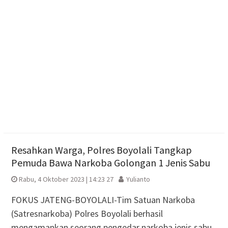
Biaya Produksi
Protes Harga Pakan Mahal, Peternak Ayam Petelur
Boyolali Gelar Aksi Bagikan Ayam dan Telur Gratis
Uji Respons Call Center 110, Kapolres Karanganyar
Minta Warga Tak Iseng ‘Prank Call’
Resahkan Warga, Polres Boyolali Tangkap
Pemuda Bawa Narkoba Golongan 1 Jenis Sabu
Rabu, 4 Oktober 2023 | 14:23 27
Yulianto
FOKUS JATENG-BOYOLALI-Tim Satuan Narkoba
(Satresnarkoba) Polres Boyolali berhasil
mengamankan seorang pengedar narkoba jenis sabu.