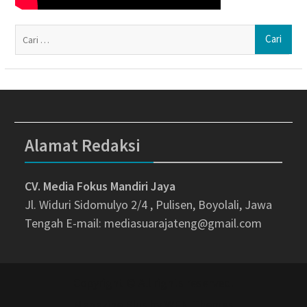
Ca
un
Alamat Redaksi
CV. Media Fokus Mandiri Jaya
Jl. Widuri Sidomulyo 2/4 , Pulisen, Boyolali, Jawa
Tengah
E-mail: mediasuarajateng@gmail.com
Copyright © All rights reserved.
Magazine Plus by
WEN Themes