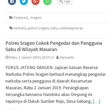
Klik
Klik
Klik
Klik
Lagi
untuk
untuk
untuk
untuk
membagikan
berbagi
berbagi
berbagi
di
pada
via
di
Facebook(Membuka
Twitter(Membuka
Google+
WhatsApp(Membuka
di
di
(Membuka
di
Featured
,
Sragen
jendela
jendela
di
jendela
yang
yang
jendela
yang
baru)
baru)
yang
baru)
baru)
narkoba
,
polres sragen
,
sabu
,
sambungmacan
Polres Sragen Cokok Pengedar dan Pengguna
Sabu di Wilayah Masaran
Rabu, 2 Januari 2019 | 20:15 13
Huriyanto
FOKUS JATENG-SRAGEN-Jajaran Satuan Reserse
Narkoba Polres Sragen berhasil menangkap pengedar
narkoba serta pengguna di daerah Kecamatan
Masaran, Rabu 2 Januari 2019. Penangkapan
tersangka bernama Handoko alias Ompong ini
tepatnya di Dukuh Sumber Rejo, Desa Gebang,
[…]