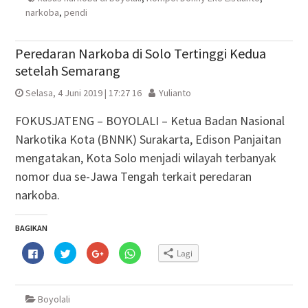
narkoba
,
pendi
Peredaran Narkoba di Solo Tertinggi Kedua
setelah Semarang
Selasa, 4 Juni 2019 | 17:27 16
Yulianto
FOKUSJATENG – BOYOLALI – Ketua Badan Nasional
Narkotika Kota (BNNK) Surakarta, Edison Panjaitan
mengatakan, Kota Solo menjadi wilayah terbanyak
nomor dua se-Jawa Tengah terkait peredaran
narkoba.
BAGIKAN
Klik
Klik
Klik
Klik
Lagi
untuk
untuk
untuk
untuk
membagikan
berbagi
berbagi
berbagi
di
pada
via
di
Facebook(Membuka
Twitter(Membuka
Google+
WhatsApp(Membuka
di
di
(Membuka
di
Boyolali
jendela
jendela
di
jendela