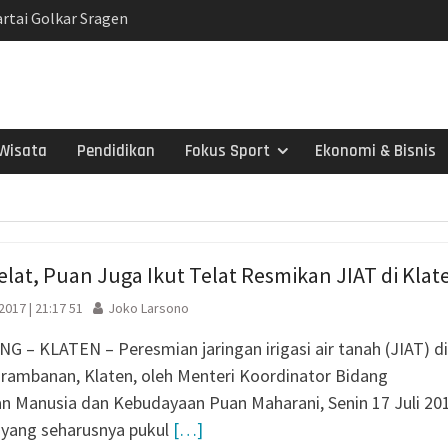
rtai Golkar Sragen
etum Bahlil Lahadalia
Anak Yatim
Sragen
g Baru KB Anak Sholeh
 Karanganyar Dorong
Wisata
Pendidikan
Fokus Sport
Ekonomi & Bisnis
jar Adaptif
Nepen Antusias Ikuti
n 2026
ul Aisyiyah Pilih 13
e 2026-2030
lat, Puan Juga Ikut Telat Resmikan JIAT di Klat
Ketahanan Keluarga,
an jadi Benteng Utama
 2017 | 21:17 51
Joko Larsono
ah Dorong Kader
 – KLATEN – Peresmian jaringan irigasi air tanah (JIAT) di
andiri di Era Digital
rambanan, Klaten, oleh Menteri Koordinator Bidang
adma: Saat Restoran
 Manusia dan Kebudayaan Puan Maharani, Senin 17 Juli 20
ng Kecil untuk
 yang seharusnya pukul
[…]