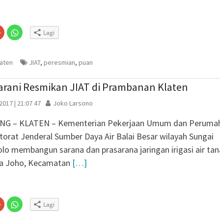
Salurkan 22 Tangki Air
arga Wonosegoro
agen Selesaikan Kasus
Klik
Klik
Lagi
g Setengah Karung
untuk
untuk
n
gi
berbagi
berbagi
ve Justice
via
di
embuka
er(Membuka
Google+
WhatsApp(Membuka
si Sebaran Apem Keong
(Membuka
di
laten
JIAT
,
peresmian
,
puan
la
di
jendela
jendela
yang
yang
baru)
baru)
rani Resmikan JIAT di Prambanan Klaten
 2017 | 21:07 47
Joko Larsono
NG – KLATEN – Kementerian Pekerjaan Umum dan Peruma
torat Jenderal Sumber Daya Air Balai Besar wilayah Sungai
o membangun sarana dan prasarana jaringan irigasi air ta
esa Joho, Kecamatan
[…]
Klik
Klik
Lagi
untuk
untuk
n
gi
berbagi
berbagi