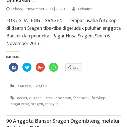
Selasa, 7 November 2017 | 11:20 38
Huriyanto
FOKUS JATENG – SRAGEN – Tempat usaha fotokopi
di daerah Sragen tiba-tiba digeruduk puluhan anggota
Banser dan pendekar Pagar Nusa Sragen, Senin 6
November 2017.
BAGIKAN
Klik
Klik
Klik
Klik
Lagi
untuk
untuk
untuk
untuk
membagikan
berbagi
berbagi
berbagi
di
pada
via
di
Facebook(Membuka
Twitter(Membuka
Google+
WhatsApp(Membuka
di
di
(Membuka
di
Featured
,
Sragen
jendela
jendela
di
jendela
yang
yang
jendela
yang
baru)
baru)
yang
baru)
baru)
Banser
,
dugaan ujaran kebencian
,
facebook
,
fotokopi
,
pagar nusa
,
sragen
,
tabayun
90 Anggota Banser Sragen Digembleng melalui