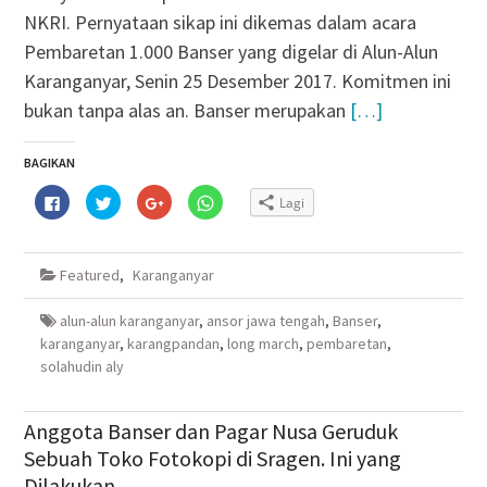
NKRI. Pernyataan sikap ini dikemas dalam acara
Pembaretan 1.000 Banser yang digelar di Alun-Alun
Karanganyar, Senin 25 Desember 2017. Komitmen ini
bukan tanpa alas an. Banser merupakan
[…]
BAGIKAN
Klik
Klik
Klik
Klik
Lagi
untuk
untuk
untuk
untuk
membagikan
berbagi
berbagi
berbagi
di
pada
via
di
Facebook(Membuka
Twitter(Membuka
Google+
WhatsApp(Membuka
di
di
(Membuka
di
Featured
,
Karanganyar
jendela
jendela
di
jendela
yang
yang
jendela
yang
baru)
baru)
yang
baru)
baru)
alun-alun karanganyar
,
ansor jawa tengah
,
Banser
,
karanganyar
,
karangpandan
,
long march
,
pembaretan
,
solahudin aly
Anggota Banser dan Pagar Nusa Geruduk
Sebuah Toko Fotokopi di Sragen. Ini yang
Dilakukan…