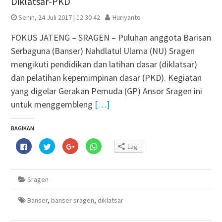
Diklatsar-PKD
Senin, 24 Juli 2017 | 12:30 42
Huriyanto
FOKUS JATENG – SRAGEN – Puluhan anggota Barisan
Serbaguna (Banser) Nahdlatul Ulama (NU) Sragen
mengikuti pendidikan dan latihan dasar (diklatsar)
dan pelatihan kepemimpinan dasar (PKD). Kegiatan
yang digelar Gerakan Pemuda (GP) Ansor Sragen ini
untuk menggembleng
[…]
BAGIKAN
Klik
Klik
Klik
Klik
Lagi
untuk
untuk
untuk
untuk
membagikan
berbagi
berbagi
berbagi
di
pada
via
di
Facebook(Membuka
Twitter(Membuka
Google+
WhatsApp(Membuka
di
di
(Membuka
di
Sragen
jendela
jendela
di
jendela
yang
yang
jendela
yang
baru)
baru)
yang
baru)
baru)
Banser
,
banser sragen
,
diklatsar