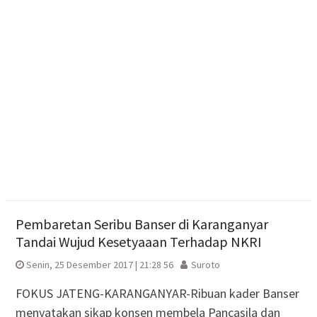
Kasus Kebakaran di Boyolali Meningkat Saat Musim
Kemarau, Damkar Catat 28 Kejadian
Jelang Hut Ri, Ratusan Gapura di Surakarta Adu
Kreasi
Tim Sparta Polresta Surakarta Amankan 4 Orang
Diduga Intimidasi Warga yang Nongkrong di Solo
Pembaretan Seribu Banser di Karanganyar
Tandai Wujud Kesetyaaan Terhadap NKRI
Senin, 25 Desember 2017 | 21:28 56
Suroto
FOKUS JATENG-KARANGANYAR-Ribuan kader Banser
menyatakan sikap konsen membela Pancasila dan