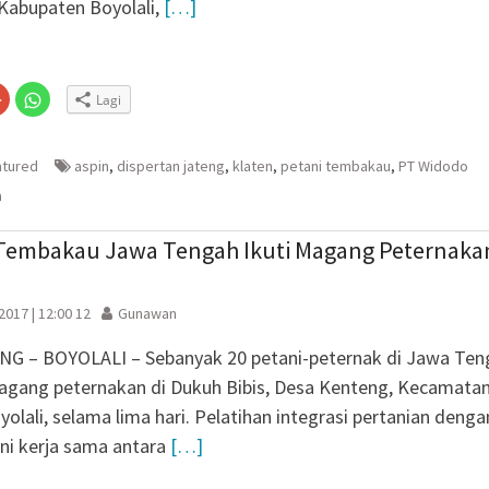
ve Justice
 Kabupaten Boyolali,
[…]
si Sebaran Apem Keong
rtai Golkar Sragen
Klik
Klik
Lagi
etum Bahlil Lahadalia
untuk
untuk
n
gi
berbagi
berbagi
Anak Yatim
via
di
embuka
er(Membuka
Google+
WhatsApp(Membuka
Sragen
(Membuka
di
atured
aspin
,
dispertan jateng
,
klaten
,
petani tembakau
,
PT Widodo
la
di
jendela
jendela
yang
a
yang
baru)
baru)
 Tembakau Jawa Tengah Ikuti Magang Peternaka
 2017 | 12:00 12
Gunawan
G – BOYOLALI – Sebanyak 20 petani-peternak di Jawa Ten
agang peternakan di Dukuh Bibis, Desa Kenteng, Kecamata
olali, selama lima hari. Pelatihan integrasi pertanian denga
ini kerja sama antara
[…]