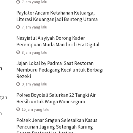
7 jam yang lalu
Paylater Ancam Ketahanan Keluarga,
Literasi Keuangan jadi Benteng Utama
7 jam yang lalu
Nasyiatul Aisyiyah Dorong Kader
Perempuan Muda Mandiri di Era Digital
8 jam yang lalu
Jajan Lokal by Padma: Saat Restoran
n
Memburu Pedagang Kecil untuk Berbagi
Rezeki
9 jam yang lalu
Polres Boyolali Salurkan 22 Tangki Air
gah
Bersih untuk Warga Wonosegoro
n
15 jam yang lalu
n
Polsek Jenar Sragen Selesaikan Kasus
Pencurian Jagung Setengah Karung