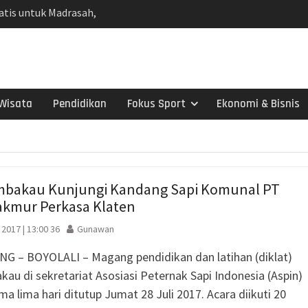
atis untuk Madrasah,
Sudah Kami Hitung
Nepen Antusias Ikuti
n 2026
ul Aisyiyah Pilih 13
Wisata
Pendidikan
Fokus Sport
Ekonomi & Bisnis
e 2026-2030
Ketahanan Keluarga,
an jadi Benteng Utama
ah Dorong Kader
andiri di Era Digital
mbakau Kunjungi Kandang Sapi Komunal PT
adma: Saat Restoran
kmur Perkasa Klaten
ng Kecil untuk
 2017 | 13:00 36
Gunawan
Salurkan 22 Tangki Air
G – BOYOLALI – Magang pendidikan dan latihan (diklat)
arga Wonosegoro
kau di sekretariat Asosiasi Peternak Sapi Indonesia (Aspin)
agen Selesaikan Kasus
g Setengah Karung
ma lima hari ditutup Jumat 28 Juli 2017. Acara diikuti 20