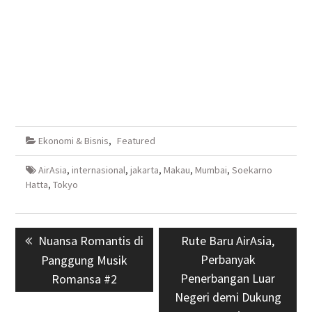
Ekonomi & Bisnis
,
Featured
AirAsia
,
internasional
,
jakarta
,
Makau
,
Mumbai
,
Soekarno
Hatta
,
Tokyo
Navigasi
Previous
Nuansa Romantis di
Next
Rute Baru AirAsia,
pos
post:
post:
Perbanyak
Panggung Musik
Penerbangan Luar
Romansa #2
Negeri demi Dukung