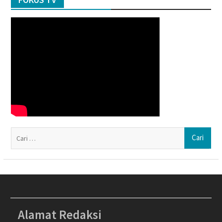
Ca
un
Alamat Redaksi