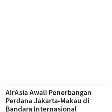
Agustusan 2026
Muktamar Nasyiatul Aisyiyah Pilih 13 Formatur
Periode 2026-2030
Paylater Ancam Ketahanan Keluarga, Literasi
Keuangan jadi Benteng Utama
Nasyiatul Aisyiyah Dorong Kader Perempuan Muda
Mandiri di Era Digital
AirAsia Awali Penerbangan
Perdana Jakarta-Makau di
Bandara Internasional