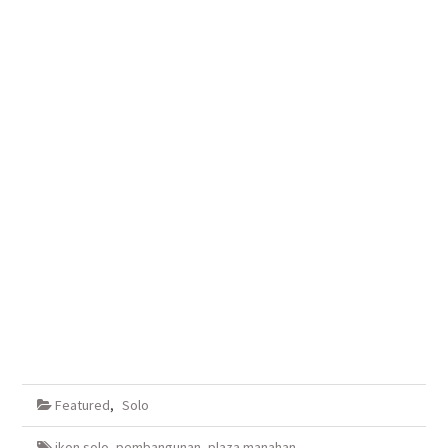
Featured
,
Solo
ikon solo
,
pembangunan
,
plaza manahan