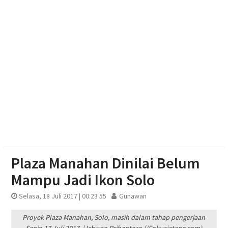
melalui Desain Kemasan dan Banner
Aksi Cepat Polisi Padamkan Kebakaran Lahan
Bambu di Mojosongo
Penutupan Muktamar ke-15 NA, Rektor UMS
Umumkan Siapkan Beasiswa bagi Kader Nasyiatul
Aisyiyah
Plaza Manahan Dinilai Belum
Mampu Jadi Ikon Solo
Selasa, 18 Juli 2017 | 00:23 55
Gunawan
Proyek Plaza Manahan, Solo, masih dalam tahap pengerjaan