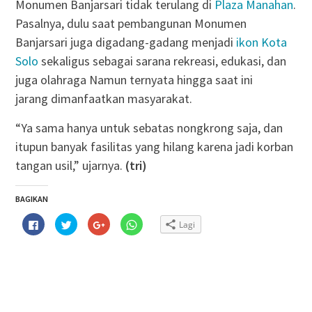
Monumen Banjarsari tidak terulang di
Plaza Manahan
.
Pasalnya, dulu saat pembangunan Monumen
Banjarsari juga digadang-gadang menjadi
ikon Kota
Solo
sekaligus sebagai sarana rekreasi, edukasi, dan
juga olahraga Namun ternyata hingga saat ini
jarang dimanfaatkan masyarakat.
“Ya sama hanya untuk sebatas nongkrong saja, dan
itupun banyak fasilitas yang hilang karena jadi korban
tangan usil,” ujarnya.
(tri)
BAGIKAN
Klik
Klik
Klik
Klik
Lagi
untuk
untuk
untuk
untuk
membagikan
berbagi
berbagi
berbagi
di
pada
via
di
Facebook(Membuka
Twitter(Membuka
Google+
WhatsApp(Membuka
di
di
(Membuka
di
jendela
jendela
di
jendela
yang
yang
jendela
yang
baru)
baru)
yang
baru)
baru)