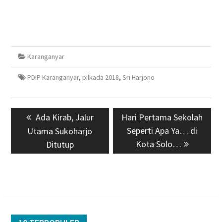
Karanganyar
PDIP Karanganyar
,
pilkada 2018
,
Sri Harjono
Navigasi
Previous
Ada Kirab, Jalur
Next
Hari Pertama Sekolah
pos
post:
post:
Seperti Apa Ya… di
Utama Sukoharjo
Kota Solo…
Ditutup