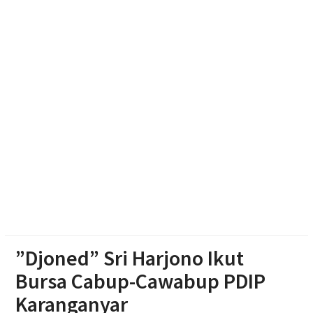
Justice
Mengintip Tradisi Sebaran Apem Keong Mas di
Pengging
Pengurus DPD Partai Golkar Sragen Rayakan Ultah
Ketum Bahlil Lahadalia di Panti Asuhan Anak Yatim
Muhammadiyah Sragen
”Djoned” Sri Harjono Ikut
Bursa Cabup-Cawabup PDIP
Karanganyar