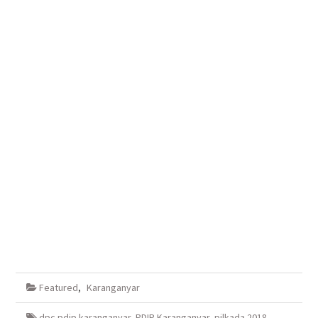
Featured
,
Karanganyar
dpc pdip karanganyar
,
PDIP Karanganyar
,
pilkada 2018
,