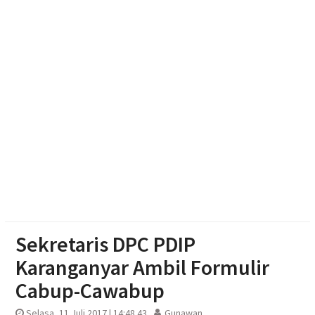
Kemarau
Dukungan Komisi X DPR RI dan BPS Karanganyar
Pacu Semangat Petugas Sensus Ekonomi 2026:
Capaian Sudah Tembus 82,55%
Sekretaris DPC PDIP
Karanganyar Ambil Formulir
Cabup-Cawabup
Selasa, 11 Juli 2017 | 14:48 43
Gunawan