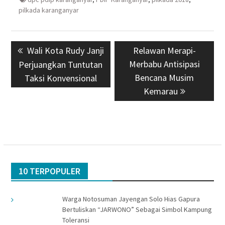
pilkada karanganyar
Navigasi
Previous
Wali Kota Rudy Janji
Next
Relawan Merapi-
pos
post:
Merbabu Antisipasi
post:
Perjuangkan Tuntutan
Bencana Musim
Taksi Konvensional
Kemarau
10 TERPOPULER
Warga Notosuman Jayengan Solo Hias Gapura
Bertuliskan “JARWONO” Sebagai Simbol Kampung
Toleransi