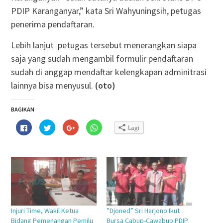
PDIP Karanganyar,” kata Sri Wahyuningsih, petugas
penerima pendaftaran.
Lebih lanjut petugas tersebut menerangkan siapa
saja yang sudah mengambil formulir pendaftaran
sudah di anggap mendaftar kelengkapan adminitrasi
lainnya bisa menyusul.
(oto)
BAGIKAN
Klik
Klik
Klik
Klik
Lagi
untuk
untuk
untuk
untuk
membagikan
berbagi
berbagi
berbagi
di
pada
via
di
Facebook(Membuka
Twitter(Membuka
Google+
WhatsApp(Membuka
di
di
(Membuka
di
jendela
jendela
di
jendela
yang
yang
jendela
yang
baru)
baru)
yang
baru)
baru)
Injuri Time, Wakil Ketua
”Djoned” Sri Harjono Ikut
Bidang Pemenangan Pemilu
Bursa Cabup-Cawabup PDIP