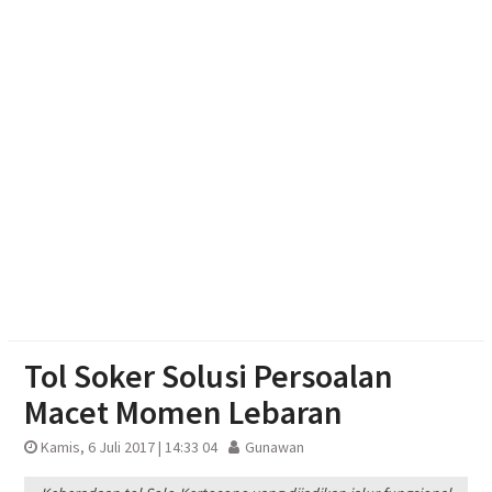
Emak-emak Desa Nepen Antusias Ikuti Lomba
Agustusan 2026
Muktamar Nasyiatul Aisyiyah Pilih 13 Formatur
Periode 2026-2030
Paylater Ancam Ketahanan Keluarga, Literasi
Keuangan jadi Benteng Utama
Tol Soker Solusi Persoalan
Macet Momen Lebaran
Kamis, 6 Juli 2017 | 14:33 04
Gunawan