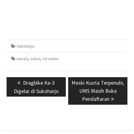
Sukoharjo
macet
,
solusi
,
tol soker
Navigasi
Previous
Dragbike Ke-3
Next
Meski Kuota Terpenuhi,
pos
post:
post:
UMS Masih Buka
Digelar di Sukoharjo
Pendaftaran