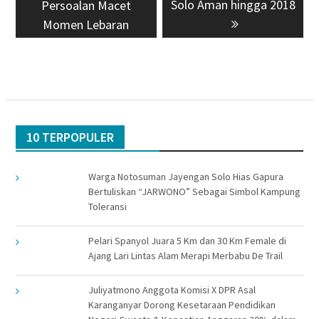
post:
Solo Aman hingga 2018
post:
Persoalan Macet
Momen Lebaran
10 TERPOPULER
Warga Notosuman Jayengan Solo Hias Gapura
Bertuliskan “JARWONO” Sebagai Simbol Kampung
Toleransi
Pelari Spanyol Juara 5 Km dan 30 Km Female di
Ajang Lari Lintas Alam Merapi Merbabu De Trail
Juliyatmono Anggota Komisi X DPR Asal
Karanganyar Dorong Kesetaraan Pendidikan