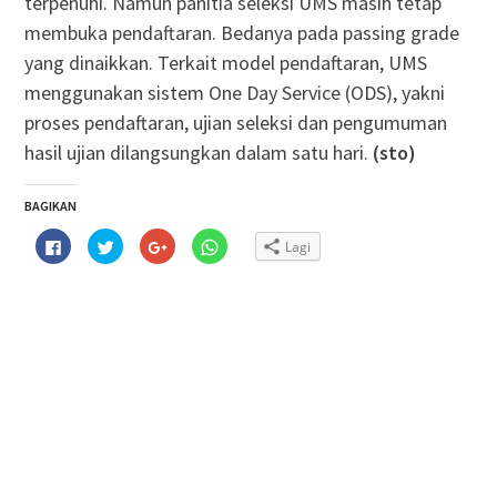
terpenuhi. Namun panitia seleksi UMS masih tetap
membuka pendaftaran. Bedanya pada passing grade
yang dinaikkan. Terkait model pendaftaran, UMS
menggunakan sistem One Day Service (ODS), yakni
proses pendaftaran, ujian seleksi dan pengumuman
hasil ujian dilangsungkan dalam satu hari.
(sto)
BAGIKAN
Klik
Klik
Klik
Klik
Lagi
untuk
untuk
untuk
untuk
membagikan
berbagi
berbagi
berbagi
di
pada
via
di
Facebook(Membuka
Twitter(Membuka
Google+
WhatsApp(Membuka
di
di
(Membuka
di
jendela
jendela
di
jendela
yang
yang
jendela
yang
baru)
baru)
yang
baru)
baru)