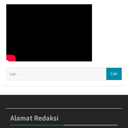
Ca
un
Alamat Redaksi