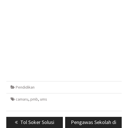
Pendidikan
camaru
,
pmb
,
ums
Navigasi
Previous
Tol Soker Solusi
Next
Pengawas Sekolah di
pos