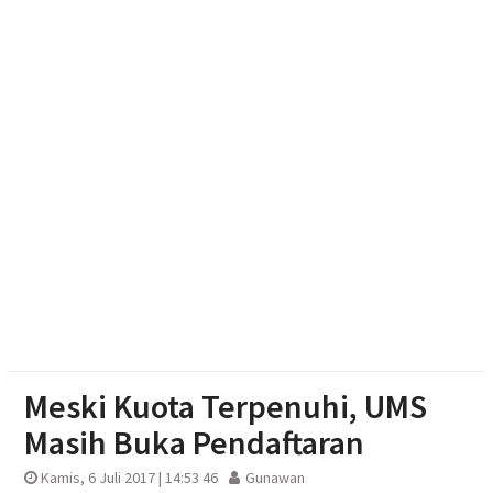
Muktamar Nasyiatul Aisyiyah Pilih 13 Formatur
Periode 2026-2030
Paylater Ancam Ketahanan Keluarga, Literasi
Keuangan jadi Benteng Utama
Nasyiatul Aisyiyah Dorong Kader Perempuan Muda
Mandiri di Era Digital
Meski Kuota Terpenuhi, UMS
Masih Buka Pendaftaran
Kamis, 6 Juli 2017 | 14:53 46
Gunawan